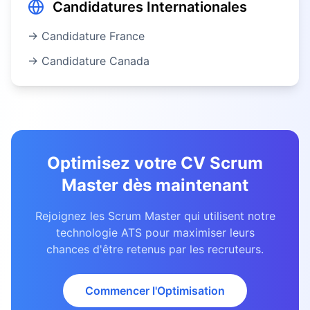
Candidatures Internationales
→ Candidature
France
→ Candidature
Canada
Optimisez votre CV
Scrum
Master
dès maintenant
Rejoignez les
Scrum Master
qui utilisent notre
technologie ATS pour maximiser leurs
chances d'être retenus par les recruteurs.
Commencer l'Optimisation