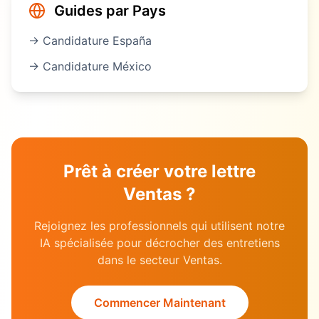
Guides par Pays
→ Candidature
España
→ Candidature
México
Prêt à créer votre lettre
Ventas
?
Rejoignez les professionnels qui utilisent notre
IA spécialisée pour décrocher des entretiens
dans le secteur
Ventas
.
Commencer Maintenant