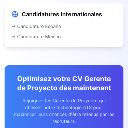
Candidatures Internationales
→ Candidature
España
→ Candidature
México
Optimisez votre CV
Gerente
de Proyecto
dès maintenant
Rejoignez les
Gerente de Proyecto
qui
utilisent notre technologie ATS pour
maximiser leurs chances d'être retenus par les
recruteurs.