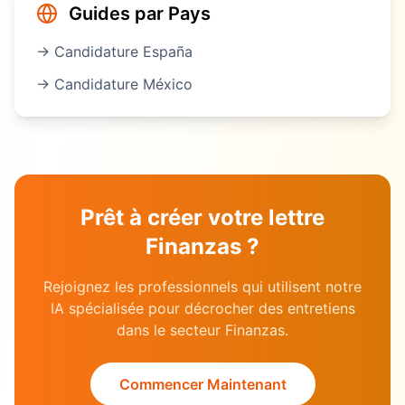
Guides par Pays
→ Candidature
España
→ Candidature
México
Prêt à créer votre lettre
Finanzas
?
Rejoignez les professionnels qui utilisent notre
IA spécialisée pour décrocher des entretiens
dans le secteur
Finanzas
.
Commencer Maintenant