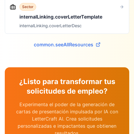
Sector
internalLinking.coverLetterTemplate
internalLinking.coverLetterDesc
common.seeAllResources
¿Listo para transformar tus
solicitudes de empleo?
Experimenta el poder de la generación de
cartas de presentación impulsada por IA con
LetterCraft AI. Crea solicitudes
personalizadas e impactantes que obtienen
resultados.