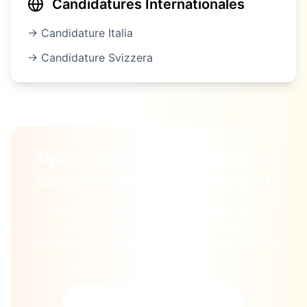
Candidatures Internationales
→ Candidature
Italia
→ Candidature
Svizzera
Optimisez votre CV
Direttore
Commerciale
dès maintenant
Rejoignez les
Direttore Commerciale
qui
utilisent notre technologie ATS pour
maximiser leurs chances d'être retenus par les
recruteurs.
Commencer l'Optimisation