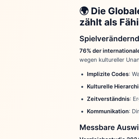
🌍 Die Globa
zählt als Fäh
Spielverändernd
76% der internationa
wegen kultureller Una
Implizite Codes
: W
Kulturelle Hierarch
Zeitverständnis
: E
Kommunikation
: D
Messbare Auswi