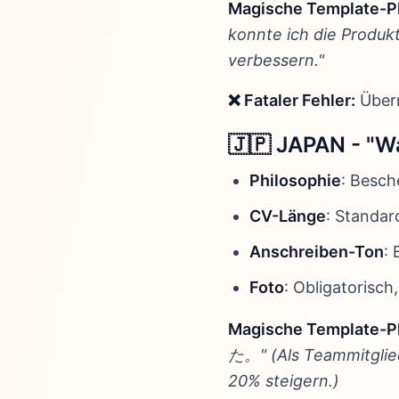
Magische Template-P
konnte ich die Produkt
verbessern."
❌ Fataler Fehler:
Überm
🇯🇵 JAPAN - "W
Philosophie
: Besch
CV-Länge
: Standar
Anschreiben-Ton
: 
Foto
: Obligatorisch
Magische Template-P
た。" (Als Teammitglied
20% steigern.)