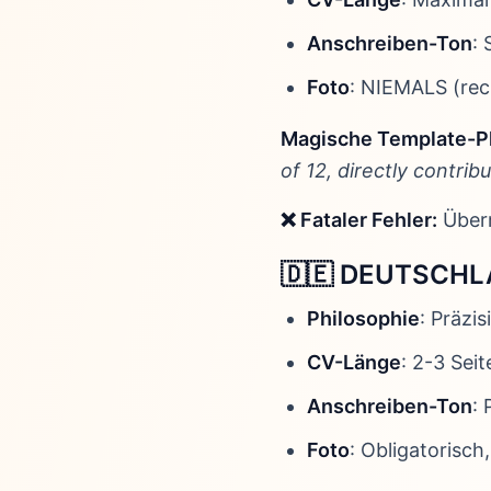
Anschreiben-Ton
:
Foto
: NIEMALS (rech
Magische Template-P
of 12, directly contrib
❌ Fataler Fehler:
Überm
🇩🇪 DEUTSCHLAN
Philosophie
: Präzis
CV-Länge
: 2-3 Sei
Anschreiben-Ton
: 
Foto
: Obligatorisc