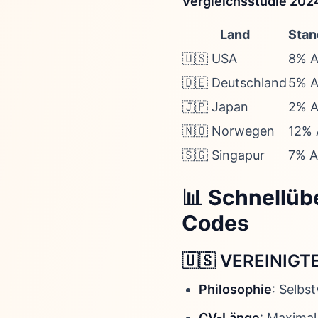
Vergleichsstudie 202
Land
Stan
🇺🇸 USA
8% A
🇩🇪 Deutschland
5% A
🇯🇵 Japan
2% A
🇳🇴 Norwegen
12% 
🇸🇬 Singapur
7% A
📊 Schnellüb
Codes
🇺🇸 VEREINIGTE
Philosophie
: Selbs
CV-Länge
: Maximal