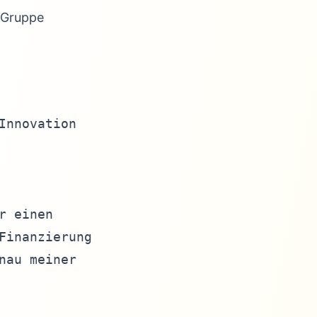
 Gruppe
nnovation

 einen 

inanzierung 

au meiner 
