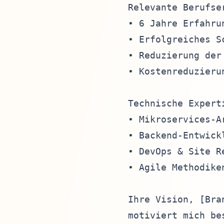
Relevante Berufser
• 6 Jahre Erfahru
• Erfolgreiches S
• Reduzierung der
• Kostenreduzieru
Technische Experti
• Mikroservices-A
• Backend-Entwick
• DevOps & Site R
• Agile Methodike
Ihre Vision, [Bra
motiviert mich be