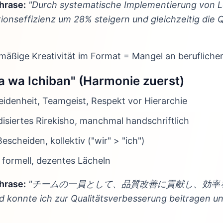
hrase:
"Durch systematische Implementierung von
ionseffizienz um 28% steigern und gleichzeitig die 
äßige Kreativität im Format = Mangel an beruflicher 
a wa Ichiban" (Harmonie zuerst)
eidenheit, Teamgeist, Respekt vor Hierarchie
disiertes Rirekisho, manchmal handschriftlich
Bescheiden, kollektiv ("wir" > "ich")
, formell, dezentes Lächeln
hrase:
"チームの一員として、品質改善に貢献し、効率
 konnte ich zur Qualitätsverbesserung beitragen un