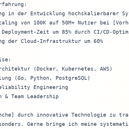
fahrung:

ng in der Entwicklung hochskalierbarer Sys
caling von 100K auf 50M+ Nutzer bei [Vorhe
 Deployment-Zeit um 85% durch CI/CD-Optimi
ng der Cloud-Infrastruktur um 60%

se:

rchitektur (Docker, Kubernetes, AWS)

lung (Go, Python, PostgreSQL)

eliability Engineering

n & Team Leadership

nche] durch innovative Technologie zu tran
sonders. Gerne bringe ich meine systematis