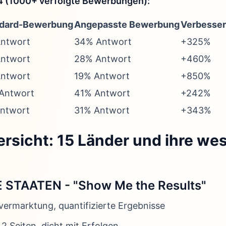
4 (1000+ verfolgte Bewerbungen):
dard-Bewerbung
Angepasste Bewerbung
Verbesse
ntwort
34% Antwort
+325%
ntwort
28% Antwort
+460%
ntwort
19% Antwort
+850%
Antwort
41% Antwort
+242%
ntwort
31% Antwort
+343%
ersicht: 15 Länder und ihre we
 STAATEN - "Show Me the Results"
tvermarktung, quantifizierte Ergebnisse
 2 Seiten, dicht mit Erfolgen