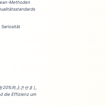
 Lean-Methoden
Qualitätsstandards
Seriosität
を20%向上させまし
d die Effizienz um