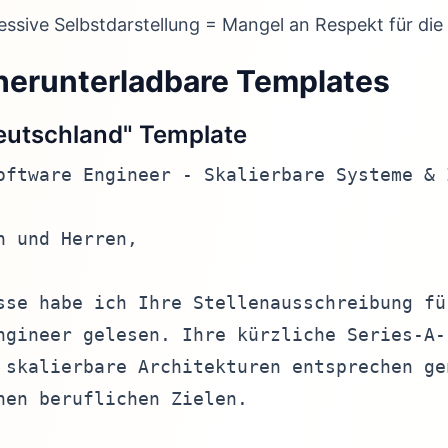
ssive Selbstdarstellung = Mangel an Respekt für die
 herunterladbare Templates
eutschland" Template
oftware Engineer - Skalierbare Systeme & I
 und Herren,

sse habe ich Ihre Stellenausschreibung für
ngineer gelesen. Ihre kürzliche Series-A-F
 skalierbare Architekturen entsprechen gen
nen beruflichen Zielen.
