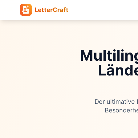
LetterCraft
Multili
Lände
Der ultimative
Besonderhei