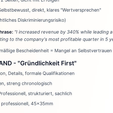
 Selbstbewusst, direkt, klares "Wertversprechen"
tliches Diskriminierungsrisiko)
hrase:
"I increased revenue by 340% while leading a
uting to the company's most profitable quarter in 5 y
äßige Bescheidenheit = Mangel an Selbstvertrauen
D - "Gründlichkeit First"
ion, Details, formale Qualifikationen
ten, streng chronologisch
Professionell, strukturiert, sachlich
h, professionell, 45x35mm