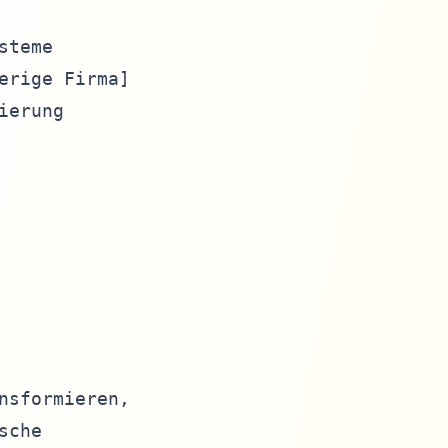
teme

rige Firma]

erung

sformieren, 

che 
